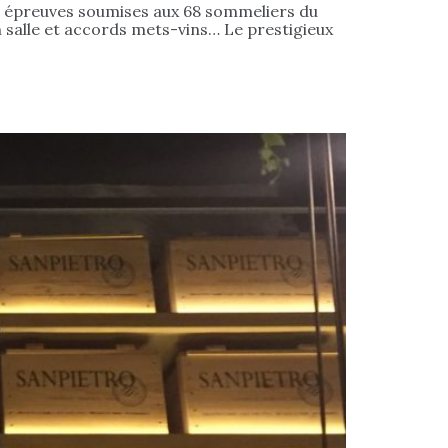
s épreuves soumises aux 68 sommeliers du
 salle et accords mets-vins… Le prestigieux