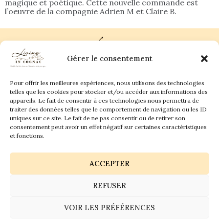
magique et poétique. Cette nouvelle commande est
l’oeuvre de la compagnie Adrien M et Claire B.
Gérer le consentement
Pour offrir les meilleures expériences, nous utilisons des technologies
Plan du site
Contact
telles que les cookies pour stocker et/ou accéder aux informations des
appareils. Le fait de consentir à ces technologies nous permettra de
traiter des données telles que le comportement de navigation ou les ID
Living in Cognac Land
anne@livingincognac.com
Culture & Patrimoine
uniques sur ce site. Le fait de ne pas consentir ou de retirer son
La vigne & Le verre
Newsletter
consentement peut avoir un effet négatif sur certaines caractéristiques
Dégustation sensorielle & Écriture
Derrière les textes
et fonctions.
ACCEPTER
REFUSER
Politique de confidentialité
Mentions légales
VOIR LES PRÉFÉRENCES
© 2026 Living in Cognac land - Tous droits réservés.