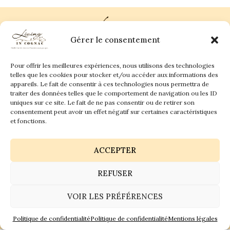
Gérer le consentement
Pour offrir les meilleures expériences, nous utilisons des technologies
Plan du site
Contact
telles que les cookies pour stocker et/ou accéder aux informations des
appareils. Le fait de consentir à ces technologies nous permettra de
traiter des données telles que le comportement de navigation ou les ID
Living in Cognac Land
anne@livingincognac.com
Culture & Patrimoine
uniques sur ce site. Le fait de ne pas consentir ou de retirer son
La vigne & Le verre
Newsletter
consentement peut avoir un effet négatif sur certaines caractéristiques
Dégustation sensorielle & Écriture
Derrière les textes
et fonctions.
ACCEPTER
REFUSER
Politique de confidentialité
Mentions légales
VOIR LES PRÉFÉRENCES
© 2026 Living in Cognac land - Tous droits réservés.
GaiaCreative
Réalisation :
Politique de confidentialité
Politique de confidentialité
Mentions légales