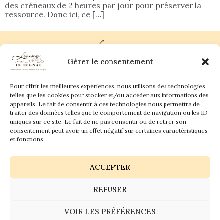
des créneaux de 2 heures par jour pour préserver la
ressource. Donc ici, ce […]
Gérer le consentement
Pour offrir les meilleures expériences, nous utilisons des technologies
Plan du site
Contact
telles que les cookies pour stocker et/ou accéder aux informations des
appareils. Le fait de consentir à ces technologies nous permettra de
traiter des données telles que le comportement de navigation ou les ID
Living in Cognac Land
anne@livingincognac.com
Culture & Patrimoine
uniques sur ce site. Le fait de ne pas consentir ou de retirer son
La vigne & Le verre
Newsletter
consentement peut avoir un effet négatif sur certaines caractéristiques
Dégustation sensorielle & Écriture
Derrière les textes
et fonctions.
ACCEPTER
REFUSER
Politique de confidentialité
Mentions légales
VOIR LES PRÉFÉRENCES