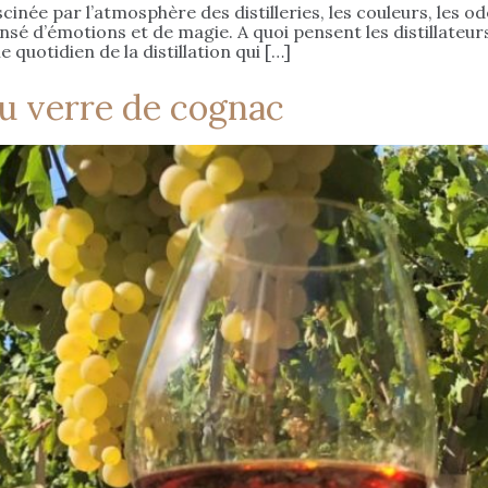
fascinée par l’atmosphère des distilleries, les couleurs, les
nsé d’émotions et de magie. A quoi pensent les distillateu
 quotidien de la distillation qui […]
au verre de cognac